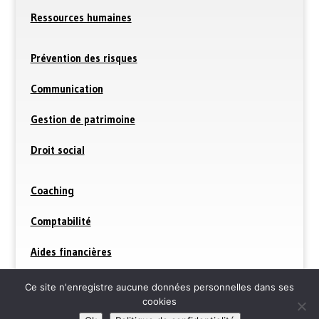
Ressources humaines
Prévention des risques
Communication
Gestion de patrimoine
Droit social
Coaching
Comptabilité
Aides financières
Ce site n'enregistre aucune données personnelles dans ses
Mentions légales
—-
Protection des données
cookies
personnelles
—- Création du site web ARCHABE