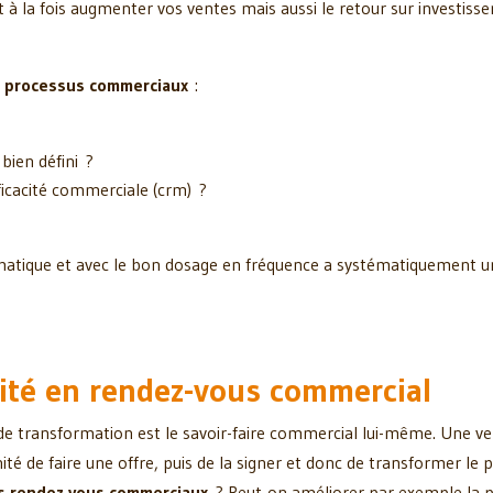
st à la fois augmenter vos ventes mais aussi le retour sur investis
vos processus commerciaux
:
 bien défini ?
fficacité commerciale (crm) ?
tématique et avec le bon dosage en fréquence a systématiquement 
cité en rendez-vous commercial
 de transformation est le savoir-faire commercial lui-même. Une 
é de faire une offre, puis de la signer et donc de transformer le 
os rendez vous commerciaux
? Peut-on améliorer par exemple la p