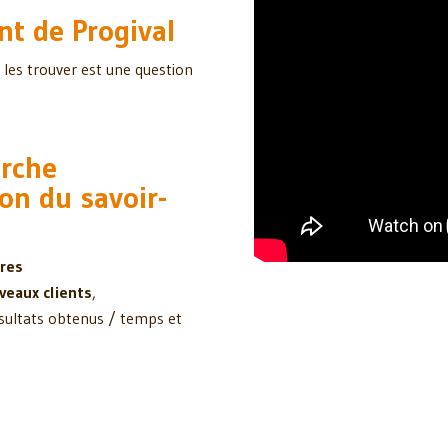
nt de Progival
 les trouver est une question
arche
on du savoir-
ires
veaux clients
,
sultats obtenus / temps et