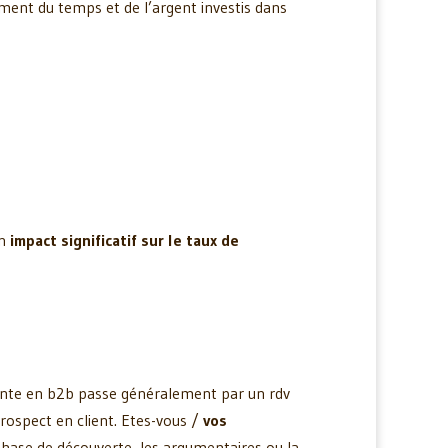
sement du temps et de l’argent investis dans
un
impact significatif sur le taux de
vente en b2b passe généralement par un rdv
prospect en client. Etes-vous /
vos
hase de découverte, les argumentaires ou la